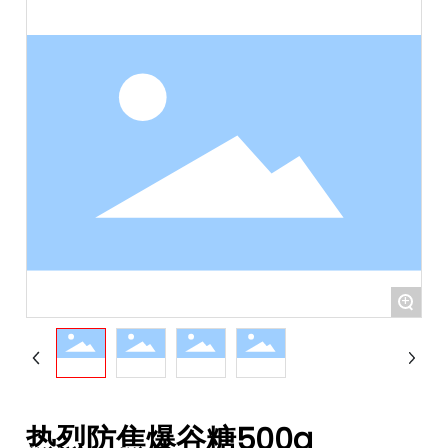
+
热烈防焦爆谷糖500g