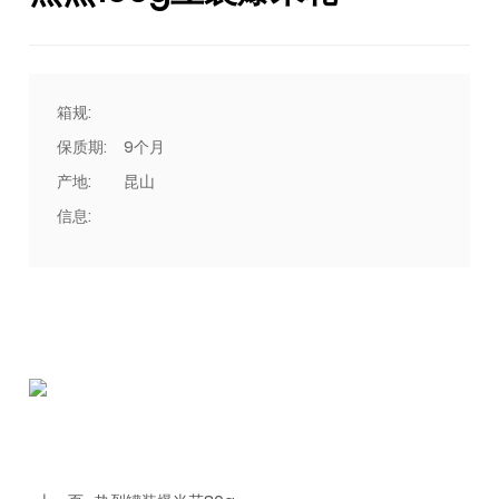
箱规:
保质期:
9个月
产地:
昆山
信息: