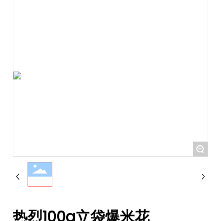
+
热烈100g立袋爆米花